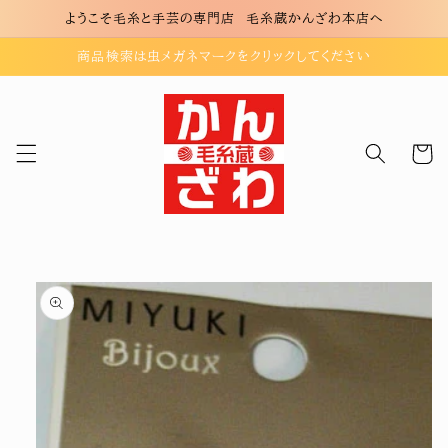
コンテ
ようこそ毛糸と手芸の専門店 毛糸蔵かんざわ本店へ
ンツに
進む
商品検索は虫メガネマークをクリックしてください
カ
ー
ト
商品情
報にス
キップ