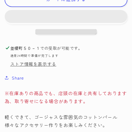
コ
コ
ッ
ッ
ト
ト
ン
ン
パ
パ
ー
ー
並榎町５０－１
での受取が可能です。
ル
ル
通常24時間で準備が完了します
ピ
ピ
ストア情報を表示する
ン
ン
ク
ク
Share
10mm
10mm
J682-
J682-
10
10
※在庫ありの商品でも、店頭の在庫と共有しております
【KN】
【KN】
為、取り寄せになる場合があります。
2M
2M
12
12
軽くできて、ゴージャスな雰囲気のコットンパール
個
個
様々なアクセサリー作りをお楽しみください。
入
入