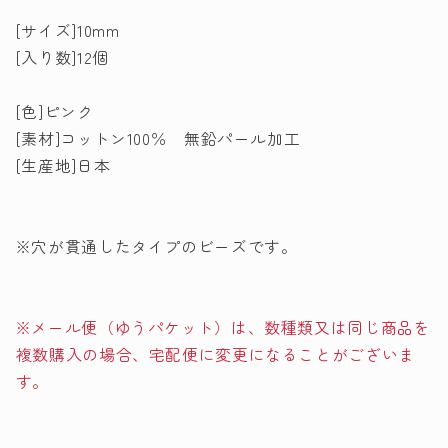
の
の
[サイズ]10mm
数
数
[入り数]12個
量
量
を
を
[色]ピンク
減
増
[素材]コットン100％ 無鉛パール加工
ら
や
[生産地]日本
す
す
※穴が貫通したタイプのビーズです。
※メール便（ゆうパケット）は、数種類又は同じ商品を
複数購入の場合、宅配便に変更になることがございま
す。