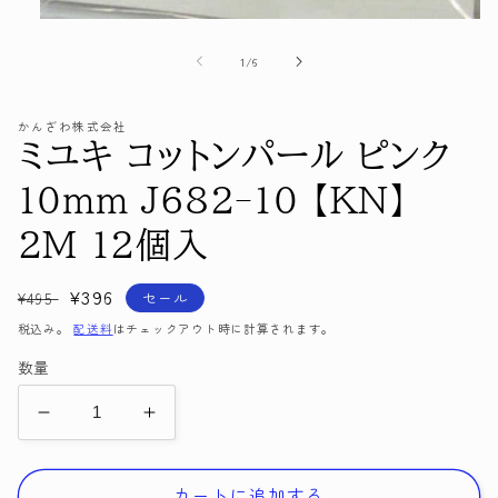
モ
ー
の
1
/
6
ダ
ル
で
かんざわ株式会社
メ
ミユキ コットンパール ピンク
デ
ィ
ア
10mm J682-10 【KN】
(1)
を
2M 12個入
開
く
通
セ
¥396
セール
¥495
常
ー
税込み。
配送料
はチェックアウト時に計算されます。
価
ル
数量
格
価
格
ミ
ミ
ユ
ユ
キ
キ
カートに追加する