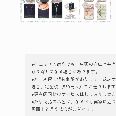
モ
ー
ダ
ル
で
メ
デ
ィ
ア
●在庫ありの商品でも、店頭の在庫と共
(4)
取り寄せになる場合があります。
を
開
●メール便は個数制限があります。規定
く
場合、宅配便（550円～）でお送りしま
●編み図同封のサービスはしておりませ
●糸や商品のお色は、なるべく実物に近
画面上と違う場合がございます。