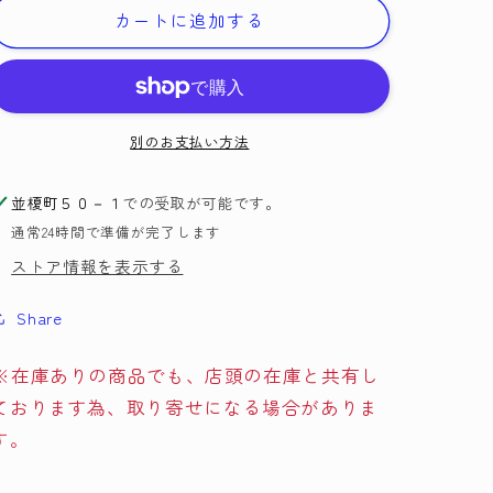
キ
キ
カートに追加する
BFK-
BFK-
376
376
ク
ク
ラ
ラ
シ
シ
別のお支払い方法
カ
カ
ル
ル
並榎町５０－１
での受取が可能です。
ス
ス
通常24時間で準備が完了します
タ
タ
ストア情報を表示する
イ
イ
ル
ル
Share
ネ
ネ
ッ
ッ
※在庫ありの商品でも、店頭の在庫と共有し
ク
ク
ております為、取り寄せになる場合がありま
レ
レ
す。
ス・
ス・
リ
リ