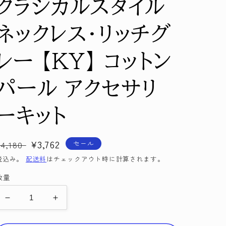
クラシカルスタイル
ネックレス・リッチグ
レー 【KY】 コットン
パール アクセサリ
ーキット
通
セ
¥3,762
セール
¥4,180
常
ー
税込み。
配送料
はチェックアウト時に計算されます。
価
ル
数量
格
価
格
ミ
ミ
ユ
ユ