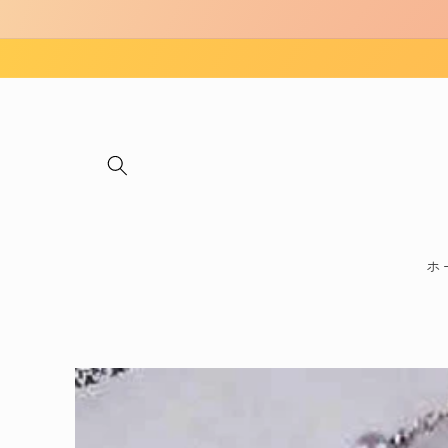
コンテ
ンツに
進む
ホ
商品情
報にス
キップ