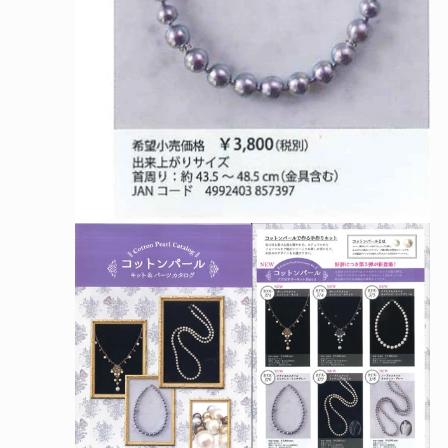
モ
ー
ダ
ル
で
メ
デ
ィ
ア
(2)
を
開
く