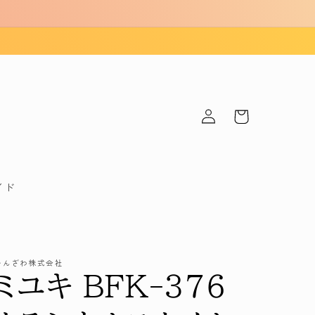
ロ
カ
グ
ー
イ
ト
ン
イド
かんざわ株式会社
ミユキ BFK-376