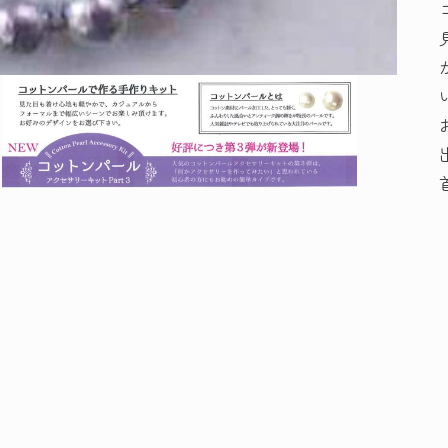
モ
ー
ダ
ル
で
メ
デ
ィ
ア
(3)
を
開
く