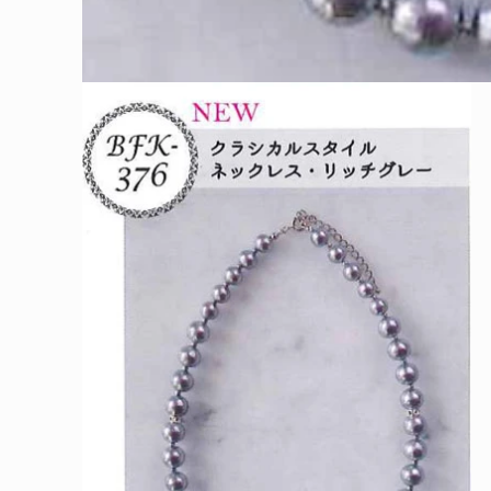
モ
ー
ダ
ル
で
メ
デ
ィ
ア
(1)
を
開
く