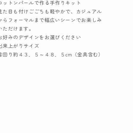
コットンパールで作る手作りキット
ッ
ッ
見た目も付けごごちも軽やかで、カジュアル
チ
チ
からフォーマルまで幅広いシーンでお楽しみ
グ
グ
いただけます。
レ
レ
ー
ー
お好みのデザインをお選びください
【KY】
【KY】
出来上がりサイズ
コ
コ
首回り約４３．５～４８．５cm（金具含む）
ッ
ッ
ト
ト
ン
ン
パ
パ
ー
ー
ル
ル
ア
ア
ク
ク
セ
セ
サ
サ