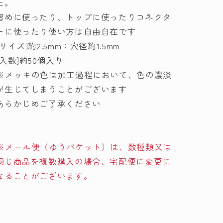
た。
ド
ド
留めに使ったり、トップに使ったりコネクタ
AC1641(1640)
AC1641(1640)
ーに使ったり使い方は自由自在です
メ
メ
[サイズ]約2.5mm：穴径約1.5mm
ル
ル
[入数]約50個入り
ヘ
ヘ
※メッキの色は加工過程において、色の濃淡
ン
ン
ア
ア
が生じてしまうことがございます
ー
ー
あらかじめご了承ください
ト
ト
【KY】
【KY】
の
の
※メール便（ゆうパケット）は、数種類又は
数
数
同じ商品を複数購入の場合、宅配便に変更に
量
量
なることがございます。
を
を
減
増
ら
や
す
す