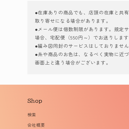
ィ
ア
●在庫ありの商品でも、店頭の在庫と共
(2)
を
取り寄せになる場合があります。
開
●メール便は個数制限があります。規定
く
場合、宅配便（550円～）でお送りしま
●編み図同封のサービスはしておりませ
●糸や商品のお色は、なるべく実物に近
画面上と違う場合がございます。
Shop
検索
会社概要