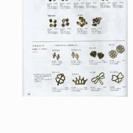
く
モ
ー
ダ
ル
で
メ
デ