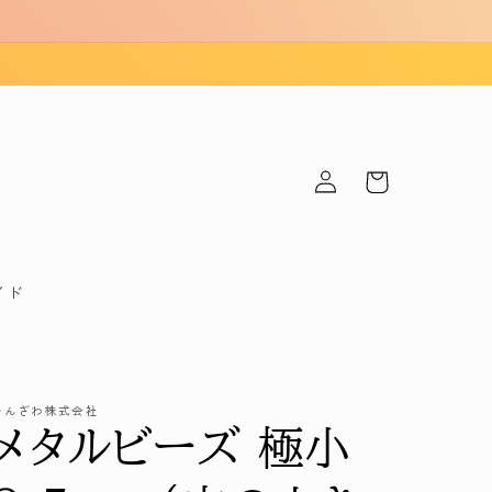
ロ
カ
グ
ー
イ
ト
ン
イド
かんざわ株式会社
メタルビーズ 極小