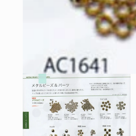
モ
ー
ダ
ル
で
メ
デ
ィ
ア
(1)
を
開