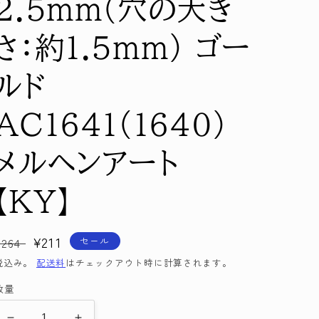
2.5mm(穴の大き
さ：約1.5mm) ゴー
ルド
AC1641(1640)
メルヘンアート
【KY】
通
セ
¥211
セール
¥264
常
ー
税込み。
配送料
はチェックアウト時に計算されます。
価
ル
数量
格
価
格