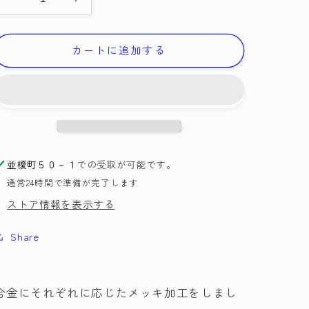
メ
メ
タ
タ
ル
ル
カートに追加する
ビ
ビ
ー
ー
ズ
ズ
極
極
小
小
2.5mm(穴
2.5mm(穴
並榎町５０－１
での受取が可能です。
の
の
通常24時間で準備が完了します
大
大
き
き
ストア情報を表示する
さ：
さ：
Share
約
約
1.5mm)
1.5mm)
ゴ
ゴ
ー
ー
合金にそれぞれに応じたメッキ加工をしまし
ル
ル