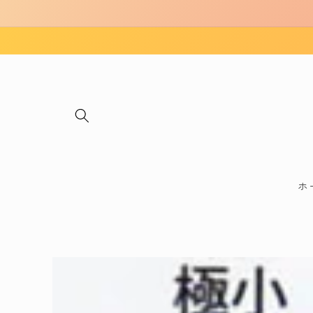
コンテ
ンツに
進む
ホ
商品情
報にス
キップ