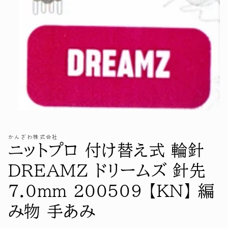
モ
ー
ダ
かんざわ株式会社
ル
ニットプロ 付け替え式 輪針
で
メ
DREAMZ ドリームズ 針先
デ
ィ
7.0mm 200509 【KN】 編
ア
(1)
を
み物 手あみ
開
く