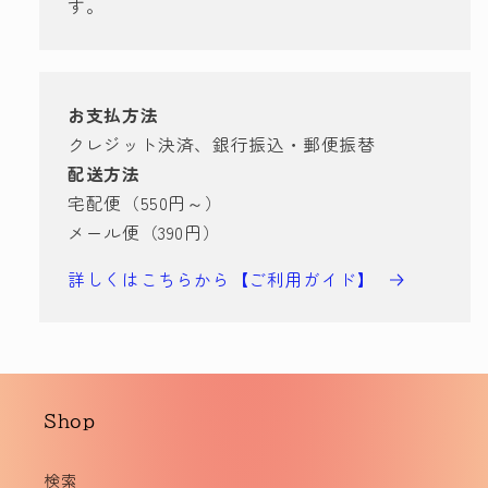
数
数
す。
量
量
を
を
減
増
ら
や
お支払方法
す
す
クレジット決済、銀行振込・郵便振替
配送方法
宅配便（550円～）
メール便（390円）
詳しくはこちらから【ご利用ガイド】
Shop
検索