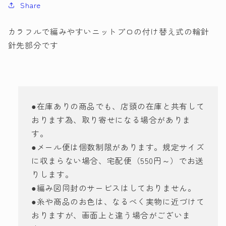
Share
ド
ド
リ
リ
カラフルで編みやすいニットプロの付け替え式の輪針
ー
ー
針先部分です
ム
ム
ズ
ズ
針
針
先
先
7.0mm
7.0mm
●在庫ありの商品でも、店頭の在庫と共有して
200509
200509
おります為、取り寄せになる場合がありま
【KN】
【KN】
す。
編
編
●メール便は個数制限があります。規定サイズ
み
み
に収まらない場合、宅配便（550円～）でお送
物
物
手
手
りします。
あ
あ
●編み図同封のサービスはしておりません。
み
み
●糸や商品のお色は、なるべく実物に近づけて
の
の
おりますが、画面上と違う場合がございま