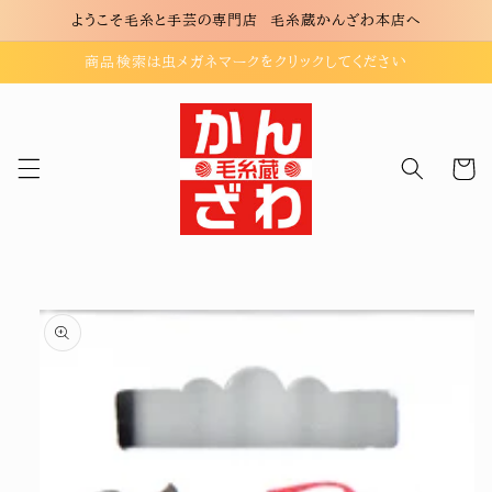
コンテ
ようこそ毛糸と手芸の専門店 毛糸蔵かんざわ本店へ
ンツに
進む
商品検索は虫メガネマークをクリックしてください
カ
ー
ト
商品情
報にス
キップ