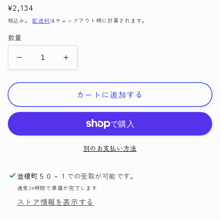
通
¥2,134
常
税込み。
配送料
はチェックアウト時に計算されます。
価
数量
格
ニ
ニ
ッ
ッ
ト
ト
カートに追加する
プ
プ
ロ
ロ
付
付
け
け
別のお支払い方法
替
替
え
え
並榎町５０－１
での受取が可能です。
式
式
通常24時間で準備が完了します
輪
輪
ストア情報を表示する
針
針
DREAMZ
DREAMZ