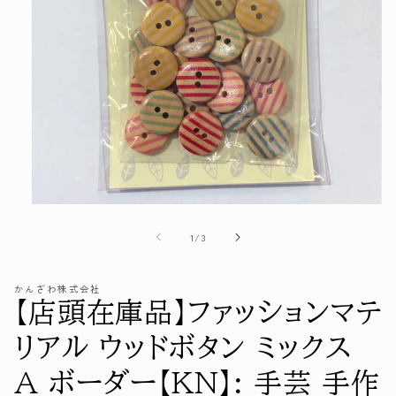
モ
ー
の
1
/
3
ダ
ル
で
かんざわ株式会社
メ
【店頭在庫品】ファッションマテ
デ
ィ
ア
リアル ウッドボタン ミックス
(1)
を
A ボーダー【KN】: 手芸 手作
開