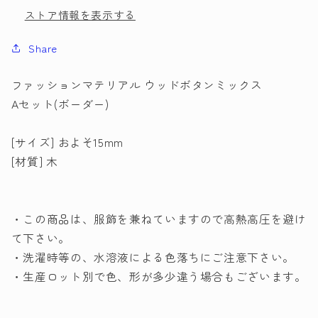
ストア情報を表示する
マ
マ
テ
テ
Share
リ
リ
ア
ア
ファッションマテリアル ウッドボタンミックス
ル
ル
Aセット(ボーダー)
ウ
ウ
ッ
ッ
[サイズ] およそ15mm
ド
ド
[材質] 木
ボ
ボ
タ
タ
ン
ン
・この商品は、服飾を兼ねていますので高熱高圧を避け
ミ
ミ
て下さい。
ッ
ッ
ク
ク
・洗濯時等の、水溶液による色落ちにご注意下さい。
ス
ス
・生産ロット別で色、形が多少違う場合もございます。
A
A
ボ
ボ