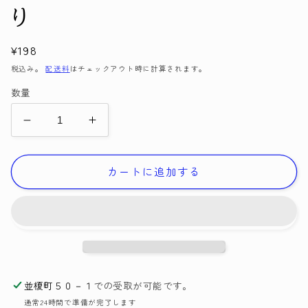
く
り
通
¥198
常
税込み。
配送料
はチェックアウト時に計算されます。
価
数量
格
【店
【店
頭
頭
在
在
カートに追加する
庫
庫
品】
品】
フ
フ
ァ
ァ
ッ
ッ
シ
シ
並榎町５０－１
での受取が可能です。
ョ
ョ
通常24時間で準備が完了します
ン
ン