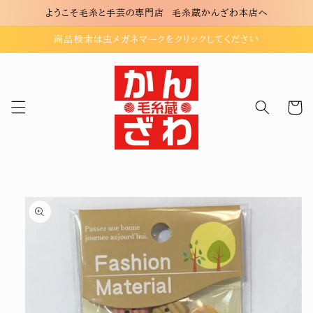
コンテ
ようこそ毛糸と手芸の専門店 毛糸蔵かんざわ本店へ
ンツに
進む
商品検索は虫メガネマークをクリックしてください
カ
ー
ト
商品情
報にス
キップ