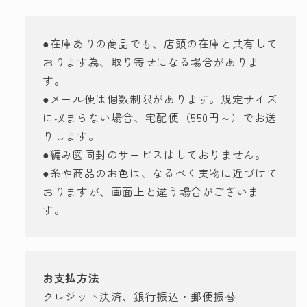
ー
ー
ダ
ダ
●在庫ありの商品でも、店頭の在庫と共有して
ー
ー
おります為、取り寄せになる場合がありま
【KN】:
【KN】:
す。
手
手
●メール便は個数制限があります。規定サイズ
芸
芸
手
手
に収まらない場合、宅配便（550円～）でお送
作
作
りします。
り
り
●編み図同封のサービスはしておりません。
の
の
●糸や商品のお色は、なるべく実物に近づけて
数
数
おりますが、画面上と違う場合がございま
量
量
す。
を
を
減
増
ら
や
す
す
お支払方法
クレジット決済、銀行振込・郵便振替