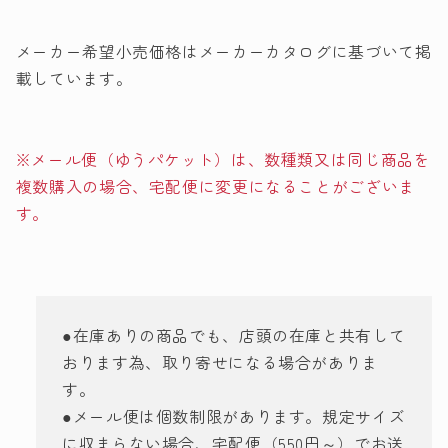
キ
キ
ア
ア
メーカー希望小売価格はメーカーカタログに基づいて掲
イ
イ
載しています。
ロ
ロ
ン
ン
接
接
※メール便（ゆうパケット）は、数種類又は同じ商品を
着
着
複数購入の場合、宅配便に変更になることがございま
蜘
蜘
す。
蛛
蛛
ス
ス
パ
パ
イ
イ
ダ
ダ
●在庫ありの商品でも、店頭の在庫と共有して
ー
ー
おります為、取り寄せになる場合がありま
の
の
す。
数
数
●メール便は個数制限があります。規定サイズ
量
量
に収まらない場合、宅配便（550円～）でお送