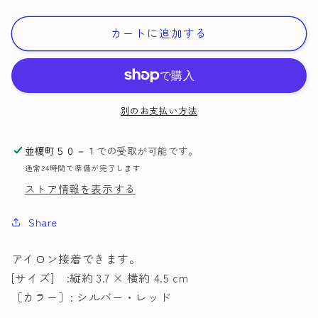
庫
庫
限
限
カートに追加する
り
り
デ
デ
コ・
コ・
ス
ス
別のお支払い方法
パ
パ
ン
ン
並榎町５０－１
での受取が可能です。
コ
コ
通常24時間で準備が完了します
ー
ー
ストア情報を表示する
ル
ル
MD10
MD10
Share
MIYUKI
MIYUKI
2F-
2F-
C
C
アイロン接着できます。
【KN】
【KN】
[サイズ] :縦約 3.7 × 横約 4.5 cm
ミ
ミ
［カラー］: シルバー・レッド
ユ
ユ