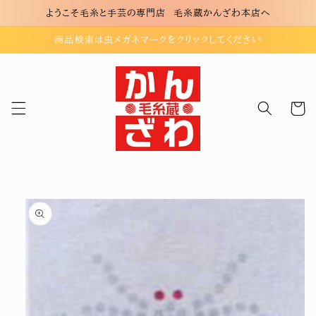
コンテ
ようこそ毛糸と手芸の専門店 毛糸蔵かんざわ本店へ
ンツに
進む
商品検索は虫メガネマークをクリックしてください
カ
ー
ト
商品情
報にス
キップ