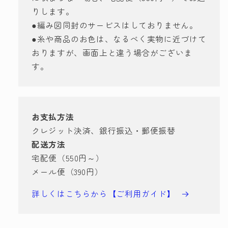
を
を
りします。
減
増
●編み図同封のサービスはしておりません。
ら
や
●糸や商品のお色は、なるべく実物に近づけて
す
す
おりますが、画面上と違う場合がございま
す。
お支払方法
クレジット決済、銀行振込・郵便振替
配送方法
宅配便（550円～）
メール便（390円）
詳しくはこちらから【ご利用ガイド】