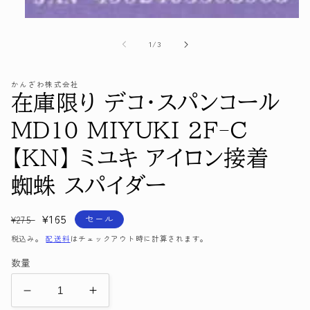
モ
ー
の
1
/
3
ダ
ル
で
かんざわ株式会社
メ
在庫限り デコ・スパンコール
デ
ィ
ア
MD10 MIYUKI 2F-C
(1)
を
【KN】 ミユキ アイロン接着
開
く
蜘蛛 スパイダー
通
セ
¥165
セール
¥275
常
ー
税込み。
配送料
はチェックアウト時に計算されます。
価
ル
数量
格
価
格
在
在