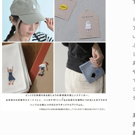
モ
ー
ダ
ル