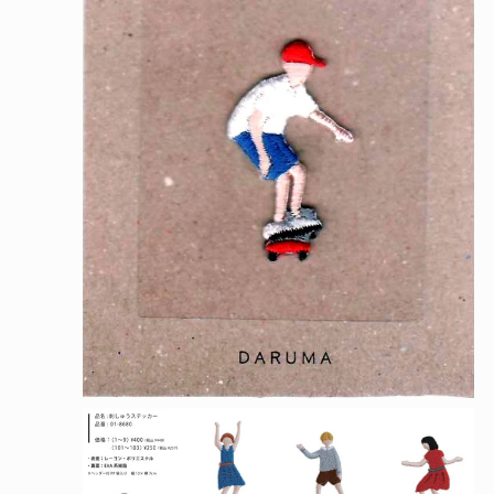
く
モ
ー
ダ
ル
で