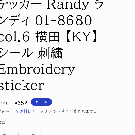
テッカー Randy ラ
ンディ 01-8680
col.6 横田 【KY】
シール 刺繍
Embroidery
sticker
通
セ
¥352
セール
¥440
常
ー
税込み。
配送料
はチェックアウト時に計算されます。
価
ル
数量
格
価
格