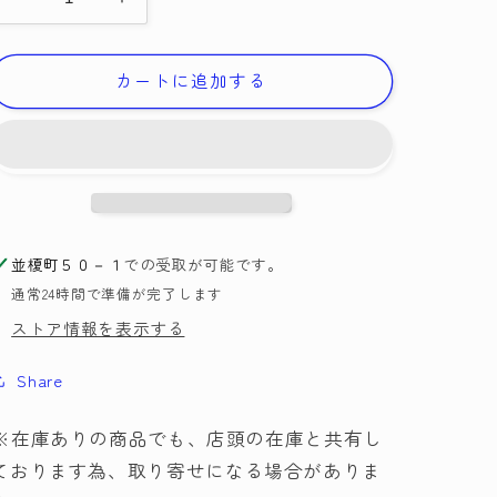
ワ
ワ
ッ
ッ
ペ
ペ
カートに追加する
ン
ン
刺
刺
し
し
ゅ
ゅ
う
う
ス
ス
並榎町５０－１
での受取が可能です。
テ
テ
通常24時間で準備が完了します
ッ
ッ
カ
カ
ストア情報を表示する
ー
ー
Share
Randy
Randy
ラ
ラ
※在庫ありの商品でも、店頭の在庫と共有し
ン
ン
デ
デ
ております為、取り寄せになる場合がありま
ィ
ィ