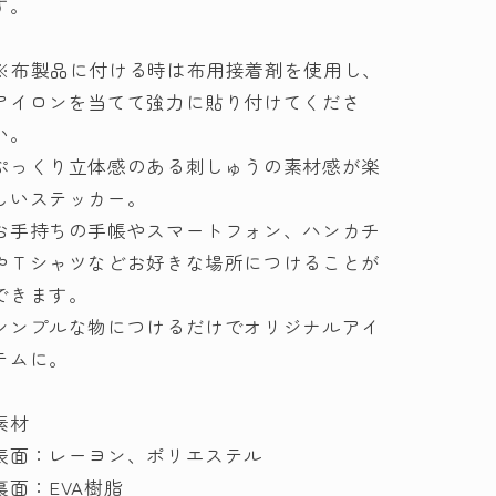
す。
01-
01-
8680
8680
※布製品に付ける時は布用接着剤を使用し、
col.6
col.6
横
横
アイロンを当てて強力に貼り付けてくださ
田
田
い。
【KY】
【KY】
ぷっくり立体感のある刺しゅうの素材感が楽
シ
シ
しいステッカー。
ー
ー
お手持ちの手帳やスマートフォン、ハンカチ
ル
ル
やＴシャツなどお好きな場所につけることが
刺
刺
できます。
繍
繍
シンプルな物につけるだけでオリジナルアイ
Embroidery
Embroidery
sticker
sticker
テムに。
の
の
数
数
素材
量
量
表面：レーヨン、ポリエステル
を
を
裏面：EVA樹脂
減
増