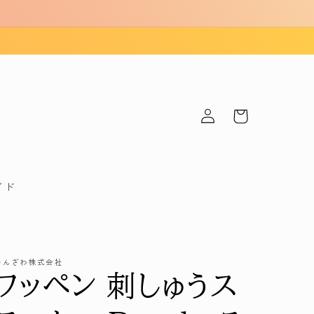
ロ
カ
グ
ー
イ
ト
ン
イド
かんざわ株式会社
ワッペン 刺しゅうス