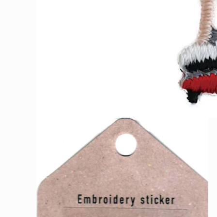
モ
ー
ダ
ル
で
メ
デ
ィ
ア
(1)
を
開