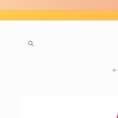
コンテ
ンツに
進む
ホ
商品情
報にス
キップ