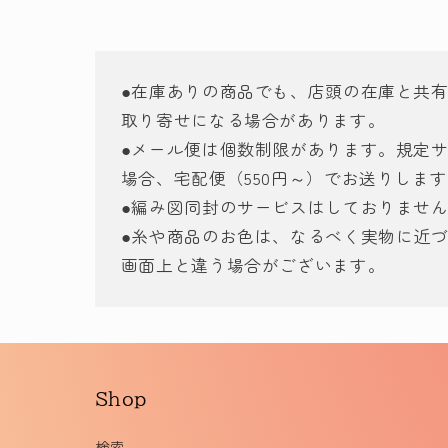
で
メ
デ
ィ
ア
●在庫ありの商品でも、店頭の在庫と共
(4)
取り寄せになる場合があります。
を
開
●メール便は個数制限があります。規定
く
場合、宅配便（550円～）でお送りしま
●編み図同封のサービスはしておりませ
●糸や商品のお色は、なるべく実物に近
画面上と違う場合がございます。
Shop
検索