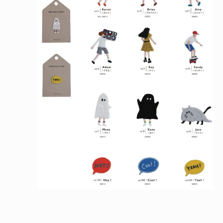
メ
デ
ィ
ア
(2)
を
開
く
モ
ー
ダ
ル