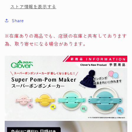
ストア情報を表示する
ー
ー
中
中
Share
セ
セ
ッ
ッ
※在庫ありの商品でも、店頭の在庫と共有しております
ト
ト
為、取り寄せになる場合があります。
58-
58-
773
773
clover
clover
【MI】
【MI】
【KY】
【KY】
ポ
ポ
ン
ン
ポ
ポ
ン
ン
メ
メ
ー
ー
カ
カ