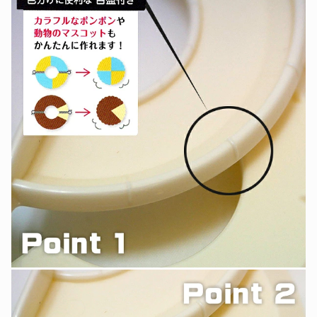
ー
ー
マ
マ
ス
ス
コ
コ
ッ
ッ
ト
ト
動
動
物
物
カ
カ
ラ
ラ
フ
フ
ル
ル
の
の
数
数
量
量
を
を
減
増