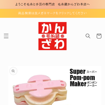
コンテ
ようこそ毛糸と手芸の専門店 毛糸蔵かんざわ本店へ
ンツに
進む
商品検索は虫メガネマークをクリックしてください
カ
ー
ト
商品情
報にス
キップ