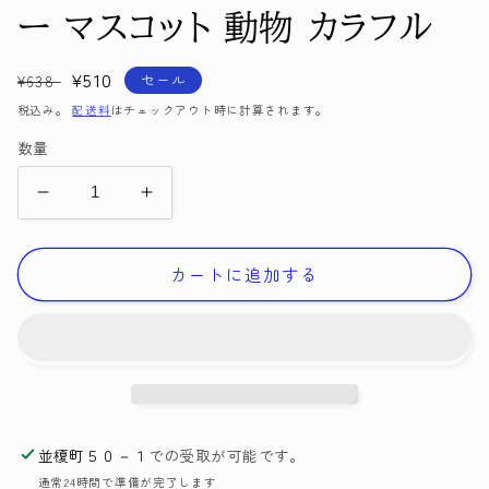
く
ー マスコット 動物 カラフル
通
セ
¥510
セール
¥638
常
ー
税込み。
配送料
はチェックアウト時に計算されます。
価
ル
数量
格
価
格
ス
ス
ー
ー
パ
パ
カートに追加する
ー
ー
ポ
ポ
ン
ン
ポ
ポ
ン
ン
メ
メ
並榎町５０－１
での受取が可能です。
ー
ー
通常24時間で準備が完了します
カ
カ