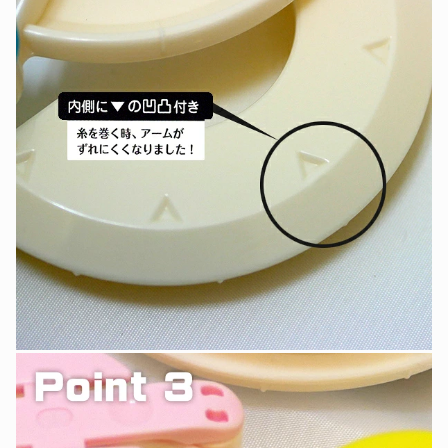
ら
や
す
す