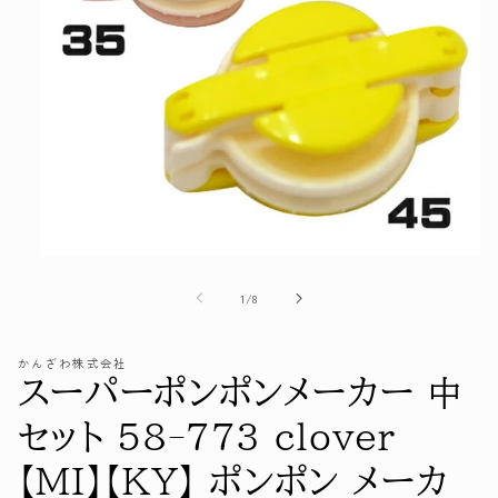
モ
ー
の
1
/
8
ダ
ル
で
かんざわ株式会社
メ
スーパーポンポンメーカー 中
デ
ィ
ア
セット 58-773 clover
(1)
を
【MI】【KY】 ポンポン メーカ
開