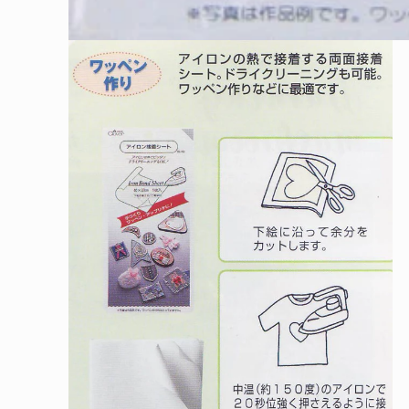
モ
ー
ダ
ル
で
メ
デ
ィ
ア
(1)
を
開
く