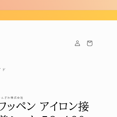
ロ
カ
グ
ー
イ
ト
ン
イド
かんざわ株式会社
ワッペン アイロン接