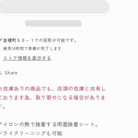
ア
ア
イ
イ
ロ
ロ
ン
ン
接
接
並榎町５０－１
での受取が可能です。
着
着
通常24時間で準備が完了します
シ
シ
ー
ー
ストア情報を表示する
ト
ト
Share
58-
58-
460
460
ク
ク
※在庫ありの商品でも、店頭の在庫と共有し
ロ
ロ
ております為、取り寄せになる場合がありま
バ
バ
す。
ー
ー
【MI】
【MI】
アイロンの熱で接着する両面接着シート。
【KY】
【KY】
ドライクリーニングも可能
40×33cm
40×33cm