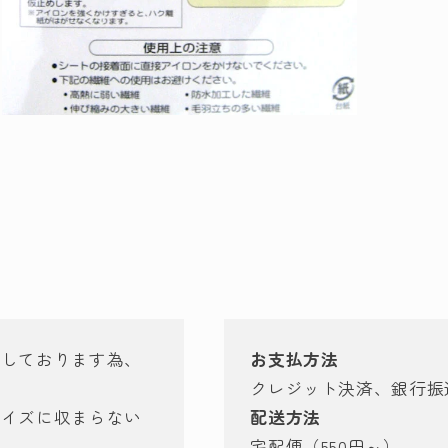
モ
ー
ダ
ル
で
メ
デ
ィ
ア
(3)
を
開
く
有しております為、
お支払方法
クレジット決済、銀行振
サイズに収まらない
配送方法
す。
宅配便（550円～）