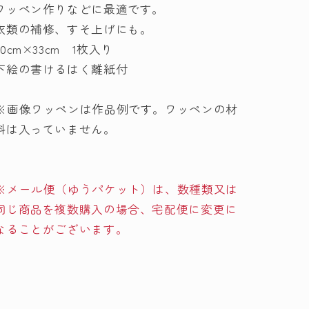
ワッペン作りなどに最適です。
両
両
面
面
衣類の補修、すそ上げにも。
接
接
40cm×33cm 1枚入り
着
着
下絵の書けるはく離紙付
作
作
り
り
※画像ワッペンは作品例です。ワッペンの材
の
の
料は入っていません。
数
数
量
量
を
を
減
増
※メール便（ゆうパケット）は、数種類又は
ら
や
同じ商品を複数購入の場合、宅配便に変更に
す
す
なることがございます。