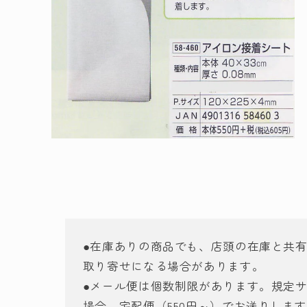
モ
ー
ダ
ル
で
メ
デ
ィ
ア
●在庫ありの商品でも、店頭の在庫と共
(2)
取り寄せになる場合があります。
を
開
●メール便は個数制限があります。規定
く
場合、宅配便（550円～）でお送りしま