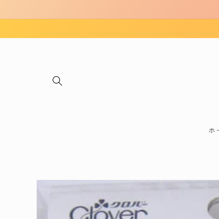
コンテ
ンツに
進む
ホ
商品情
報にス
キップ