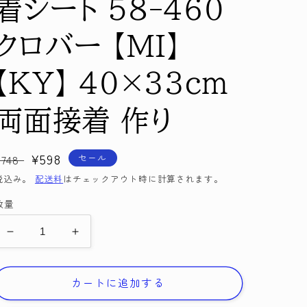
着シート 58-460
クロバー 【MI】
【KY】 40×33cm
両面接着 作り
通
セ
¥598
セール
¥748
常
ー
税込み。
配送料
はチェックアウト時に計算されます。
価
ル
数量
格
価
格
ワ
ワ
ッ
ッ
ペ
ペ
カートに追加する
ン
ン