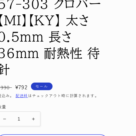
57-303 クロバー
【MI】【KY】 太さ
0.5mm 長さ
36mm 耐熱性 待
針
通
セ
¥792
セール
¥990
常
ー
税込み。
配送料
はチェックアウト時に計算されます。
価
ル
数量
格
価
格
パ
パ
ッ
ッ