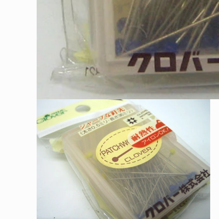
モ
ー
ダ
ル
で
メ
デ
ィ
ア
(1)
を
開
く