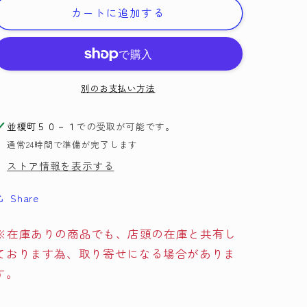
チ
チ
カートに追加する
ワ
ワ
ー
ー
ク
ク
待
待
別のお支払い方法
ち
ち
針
針
並榎町５０－１
での受取が可能です。
57-
57-
303
303
通常24時間で準備が完了します
ク
ク
ストア情報を表示する
ロ
ロ
バ
バ
Share
ー
ー
【MI】
【MI】
※在庫ありの商品でも、店頭の在庫と共有し
【KY】
【KY】
ております為、取り寄せになる場合がありま
太
太
す。
さ
さ
0.5mm
0.5mm