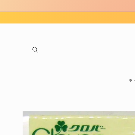
コンテ
ンツに
進む
ホ
商品情
報にス
キップ