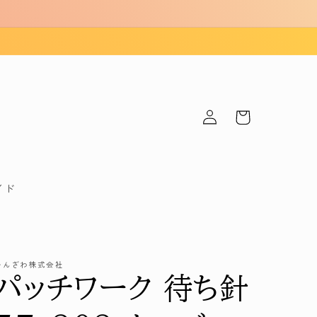
ロ
カ
グ
ー
イ
ト
ン
イド
かんざわ株式会社
パッチワーク 待ち針