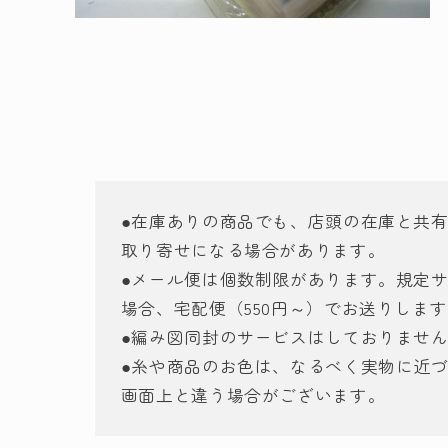
モ
ー
ダ
ル
で
メ
デ
ィ
ア
(2)
を
●在庫ありの商品でも、店頭の在庫と共
開
く
取り寄せになる場合があります。
●メール便は個数制限があります。規定
場合、宅配便（550円～）でお送りしま
●編み図同封のサービスはしておりませ
●糸や商品のお色は、なるべく実物に近
画面上と違う場合がございます。