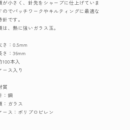
頭が小さく、針先をシャープに仕上げていま
長
長
すのでパッチワークやキルティングに最適な
さ
さ
36mm
36mm
待針です。
耐
耐
頭は、熱に強いガラス玉。
熱
熱
性
性
太さ：0.5mm
待
待
長さ：36mm
針
針
約100本入
の
の
ケース入り
数
数
量
量
を
を
材質
減
増
針：鋼
ら
や
頭：ガラス
す
す
ケース：ポリプロピレン