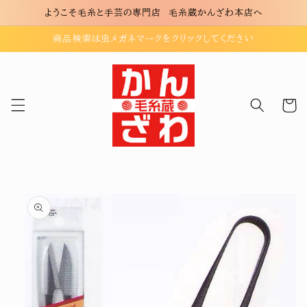
コンテ
ようこそ毛糸と手芸の専門店 毛糸蔵かんざわ本店へ
ンツに
進む
商品検索は虫メガネマークをクリックしてください
カ
ー
ト
商品情
報にス
キップ