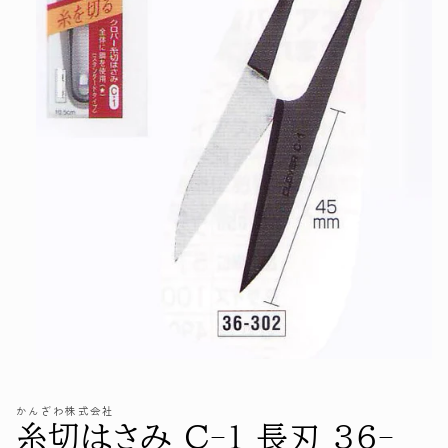
モ
ー
ダ
かんざわ株式会社
ル
糸切はさみ C-1 長刃 36-
で