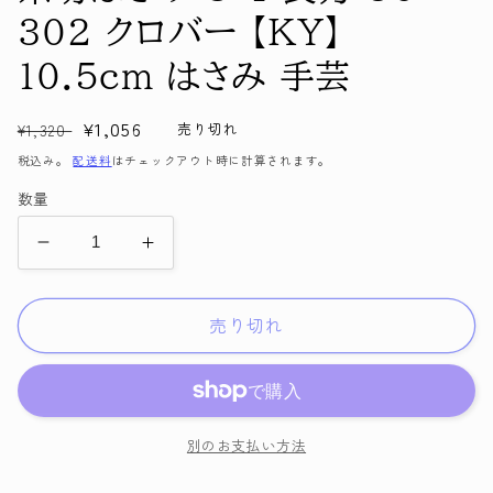
メ
302 クロバー 【KY】
デ
ィ
10.5cm はさみ 手芸
ア
(1)
を
通
セ
¥1,056
開
売り切れ
¥1,320
く
常
ー
税込み。
配送料
はチェックアウト時に計算されます。
価
ル
数量
格
価
格
糸
糸
切
切
は
は
売り切れ
さ
さ
み
み
C-
C-
1
1
長
長
別のお支払い方法
刃
刃