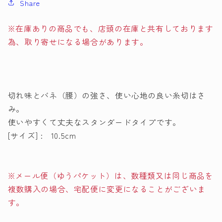
Share
36-
36-
302
302
ク
ク
※在庫ありの商品でも、店頭の在庫と共有しております
ロ
ロ
為、取り寄せになる場合があります。
バ
バ
ー
ー
【KY】
【KY】
10.5cm
10.5cm
切れ味とバネ（腰）の強さ、使い心地の良い糸切はさ
は
は
み。
さ
さ
使いやすくて丈夫なスタンダードタイプです。
み
み
[サイズ] : 10.5cm
手
手
芸
芸
の
の
※メール便（ゆうパケット）は、数種類又は同じ商品を
数
数
複数購入の場合、宅配便に変更になることがございま
量
量
す。
を
を
減
増