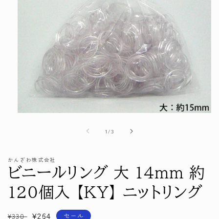
モ
ー
の
1
/
3
ダ
ル
で
かんざわ株式会社
メ
ビニールリング 大 14mm 約
デ
ィ
ア
120個入 【KY】 ニットリング
(1)
を
開
通
セ
¥264
セール
¥330