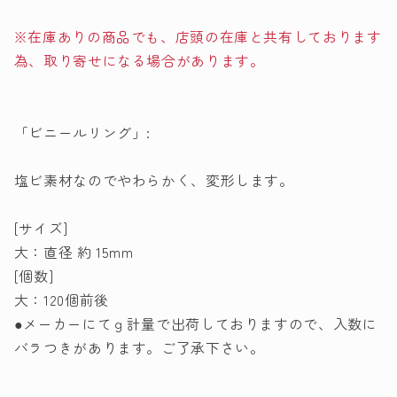
ニ
ニ
※在庫ありの商品でも、店頭の在庫と共有しております
ッ
ッ
ト
ト
為、取り寄せになる場合があります。
リ
リ
ン
ン
グ
グ
「ビニールリング」:
の
の
数
数
塩ビ素材なのでやわらかく、変形します。
量
量
を
を
[サイズ]
減
増
大：直径 約 15mm
ら
や
[個数]
す
す
大：120個前後
●メーカーにてｇ計量で出荷しておりますので、入数に
バラつきがあります。ご了承下さい。