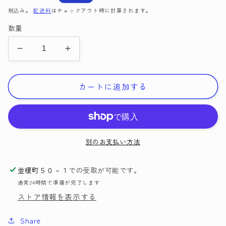
く
常
ー
税込み。
配送料
はチェックアウト時に計算されます。
価
ル
数量
格
価
格
ビ
ビ
ニ
ニ
ー
ー
カートに追加する
ル
ル
リ
リ
ン
ン
グ
グ
別のお支払い方法
大
大
14mm
14mm
並榎町５０－１
での受取が可能です。
約
約
120
120
通常24時間で準備が完了します
個
個
ストア情報を表示する
入
入
Share
【KY】
【KY】