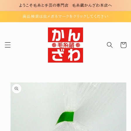
コンテ
ようこそ毛糸と手芸の専門店 毛糸蔵かんざわ本店へ
ンツに
進む
商品検索は虫メガネマークをクリックしてください
カ
ー
ト
商品情
報にス
キップ